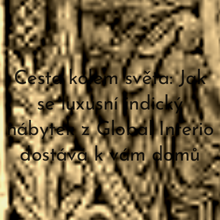
Cesta kolem světa: Jak
se luxusní indický
nábytek z Global Interio
dostává k vám domů