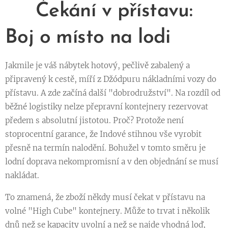
🚢 Čekání v přístavu:
Boj o místo na lodi
Jakmile je váš nábytek hotový, pečlivě zabalený a
připravený k cestě, míří z Džódpuru nákladními vozy do
přístavu. A zde začíná další "dobrodružství". Na rozdíl od
běžné logistiky nelze přepravní kontejnery rezervovat
předem s absolutní jistotou. Proč? Protože není
stoprocentní garance, že Indové stihnou vše vyrobit
přesně na termín nalodění. Bohužel v tomto směru je
lodní doprava nekompromisní a v den objednání se musí
nakládat.
To znamená, že zboží někdy musí čekat v přístavu na
volné "High Cube" kontejnery. Může to trvat i několik
dnů než se kapacity uvolní a než se najde vhodná loď,