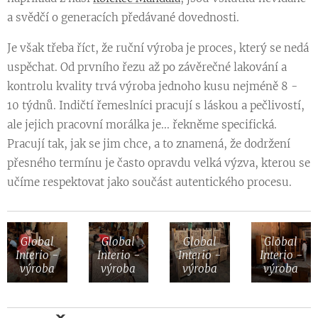
a svědčí o generacích předávané dovednosti.
Je však třeba říct, že ruční výroba je proces, který se nedá
uspěchat. Od prvního řezu až po závěrečné lakování a
kontrolu kvality trvá výroba jednoho kusu nejméně 8 -
10 týdnů. Indičtí řemeslníci pracují s láskou a pečlivostí,
ale jejich pracovní morálka je... řekněme specifická.
Pracují tak, jak se jim chce, a to znamená, že dodržení
přesného termínu je často opravdu velká výzva, kterou se
učíme respektovat jako součást autentického procesu.
Global
Global
Global
Global
Interio -
Interio -
Interio -
Interio -
výroba
výroba
výroba
výroba