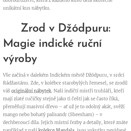
dobrodružství, která z každého kusu dělá skutečně
unikátní kus nábytku.
✨ Zrod v Džódpuru:
Magie indické ruční
výroby
Vše začíná v dalekém Indickém městě Džódpuru, v srdci
Rádžastánu. Zde, v kolébce starobylých řemesel, se zrodil
váš
originální nábytek
. Naši indičtí mistři truhláři, kteří
mají zlaté ručičky stejně jako ti čeští jak se často říká,
přeměňují masivní dřevo – ať už je to odolný akát, svěží
mango nebo bohatý palisandr (Sheesham) – v
dechberoucí díla. Jejich místní řezby a detaily, které znáte
například z naší
kolekce Mandala
, jsou vskutku nevídané