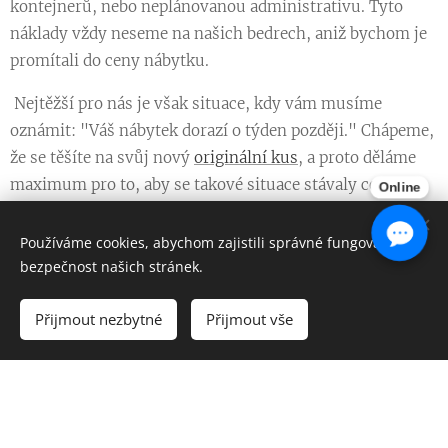
kontejnerů, nebo neplánovanou administrativu. Tyto
náklady vždy neseme na našich bedrech, aniž bychom je
promítali do ceny nábytku.
Nejtěžší pro nás je však situace, kdy vám musíme
oznámit: "Váš nábytek dorazí o týden později." Chápeme,
že se těšíte na svůj nový
originální kus
, a proto děláme
maximum pro to, aby se takové situace stávaly co
Online
nejméně. Tato neviditelná část cesty je důkazem, kolik
úsilí stojí za tím, aby se k vám domů dostal
luxusní
Používáme cookies, abychom zajistili správné fungování a
indický nábytek
v perfektním stavu.
bezpečnost našich stránek.
Global
Global
Global
Global
Global
Přijmout nezbytné
Přijmout vše
Interio
Interio
Interio
Interio
Interio
expedice
expedice
expedice
expedice
expedic
🚚 Poslední míle: Z