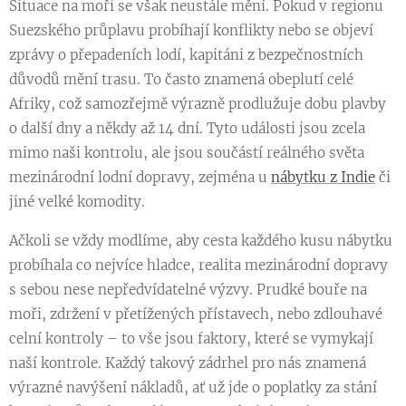
Situace na moři se však neustále mění. Pokud v regionu
Suezského průplavu probíhají konflikty nebo se objeví
zprávy o přepadeních lodí, kapitáni z bezpečnostních
důvodů mění trasu. To často znamená obeplutí celé
Afriky, což samozřejmě výrazně prodlužuje dobu plavby
o další dny a někdy až 14 dní. Tyto události jsou zcela
mimo naši kontrolu, ale jsou součástí reálného světa
mezinárodní lodní dopravy, zejména u
nábytku z Indie
či
jiné velké komodity.
Ačkoli se vždy modlíme, aby cesta každého kusu nábytku
probíhala co nejvíce hladce, realita mezinárodní dopravy
s sebou nese nepředvídatelné výzvy. Prudké bouře na
moři, zdržení v přetížených přístavech, nebo zdlouhavé
celní kontroly – to vše jsou faktory, které se vymykají
naší kontrole. Každý takový zádrhel pro nás znamená
výrazné navýšení nákladů, ať už jde o poplatky za stání