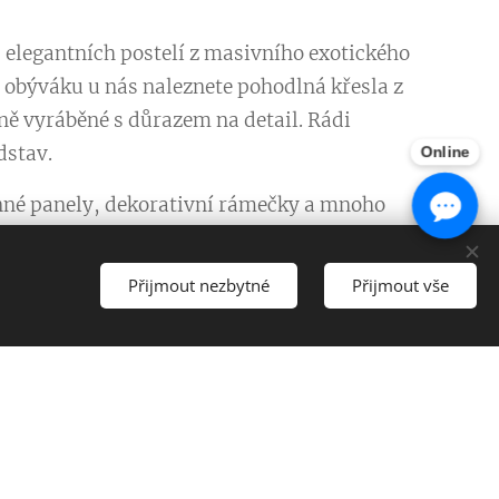
 elegantních postelí z masivního exotického
 Do obýváku u nás naleznete pohodlná křesla z
ně vyráběné s důrazem na detail. Rádi
dstav.
Online
ěnné panely, dekorativní rámečky a mnoho
Přijmout nezbytné
Přijmout vše