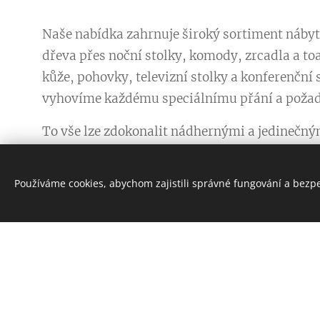
Naše nabídka zahrnuje široký sortiment nábytk
dřeva přes noční stolky, komody, zrcadla a toal
kůže, pohovky, televizní stolky a konferenční
vyhovíme každému speciálnímu přání a požad
To vše lze zdokonalit nádhernými a jedinečný
dalšího, které dodají Vašemu domovu krásu a 
Používáme cookies, abychom zajistili správné fungování a bezp