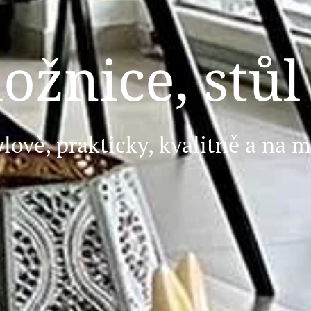
ložnice, stůl
ylově, prakticky, kvalitně a na m