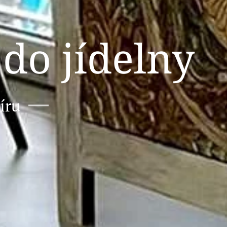
 do jídelny
íru