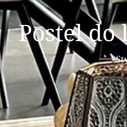
Postel do 
St