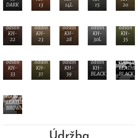
DARK
13
14L
15
20
Bůvolí
Bůvolí
Bůvolí
Bůvolí
Bůvolí
kůže
kůže
kůže
kůže
kůže
odstín
odstín
odstín
odstín
odstín
KH-
KH-
KH-
KH-
KH-
22
23
28
30L
35
Bůvolí
Bůvolí
Bůvolí
Bůvolí
kůže
kůže
kůže
kůže
odstín
odstín
odstín
odstín
HAIRON
KH-
KH-
KH-
KH-
LEATHE
33
37
39
BLACK
BLACK
HAIRON
LEATHER
BROWN
Údržba