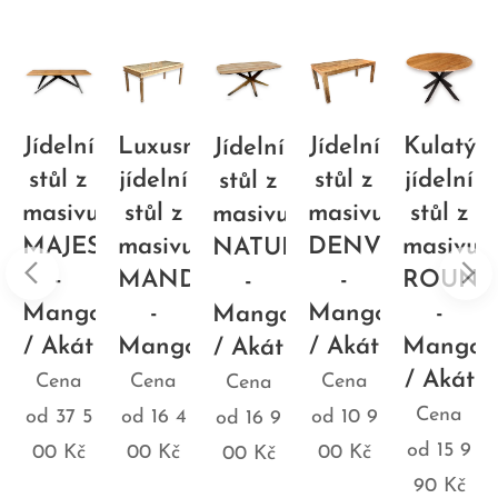
Jídelní
Luxusní
Jídelní
Kulatý
Jídelní
stůl z
jídelní
stůl z
jídelní
stůl z
u
masivu
stůl z
masivu
stůl z
masivu
RIAL
MAJESTY
masivu
DENVER
masivu
NATUR
-
MANDALA
-
ROUN
-
o
Mango
-
Mango
-
Mango
/ Akát
Mango
/ Akát
Mango
/ Akát
/ Akát
Cena
Cena
Cena
Cena
Cena
od
37 5
od
16 4
od
10 9
od
16 9
od
15 9
00
Kč
00
Kč
00
Kč
00
Kč
90
Kč