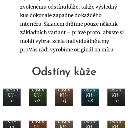
zvolenému odstínu kůže, takže výsledný
kus dokonale zapadne do každého
interiéru. Skladem držíme pouze několik
základních variant – právě proto, abyste si
mohli vybrat zcela individuálně a my
pro Vás rádi vyrobíme originál na míru.
Odstíny kůže
Bůvolí
Bůvolí
Bůvolí
Bůvolí
Bůvolí
kůže
kůže
kůže
kůže
kůže
odstín
odstín
odstín
odstín
odstín
KH-
KH-
KH-
KH-
KH-
01
02
03
08
10
Bůvolí
kůže
Bůvolí
Bůvolí
Bůvolí
Bůvolí
odstín
kůže
kůže
kůže
kůže
KH-
odstín
odstín
odstín
odstín
10
KH-
KH-
KH-
KH-