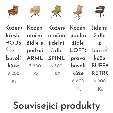
Kožené
Kožená
Kožená
Kožená
Jídelní
křeslo
otočná
otočná
jídelní
židle
HOUSTON
židle s
jídelní
židle
z
z
područkami
židle
LOFTSKIN
buvolí
buvolí
ARMLEATHER
SPINLEATHER
pravá
kůže
NO
kůže
buvolí
BUFFA
7 200
6 300
kůže
RETRO
9 200
Kč
Kč
6 600
6 900
Kč
Kč
Kč
Související produkty