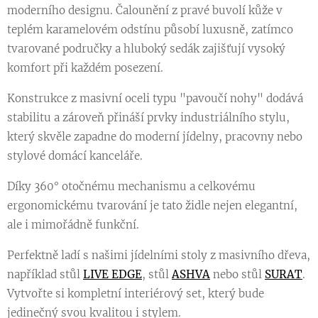
moderního designu. Čalounění z pravé buvolí kůže v
teplém karamelovém odstínu působí luxusně, zatímco
tvarované područky a hluboký sedák zajišťují vysoký
komfort při každém posezení.
Konstrukce z masivní oceli typu "pavoučí nohy" dodává
stabilitu a zároveň přináší prvky industriálního stylu,
který skvěle zapadne do moderní jídelny, pracovny nebo
stylové domácí kanceláře.
Díky 360° otočnému mechanismu a celkovému
ergonomickému tvarování je tato židle nejen elegantní,
ale i mimořádně funkční.
Perfektně ladí s našimi jídelními stoly z masivního dřeva,
například stůl
LIVE EDGE
, stůl
ASHVA
nebo stůl
SURAT
.
Vytvořte si kompletní interiérový set, který bude
jedinečný svou kvalitou i stylem.