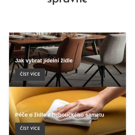
Jak vybrat jídelní židle
ČÍST VÍCE
Péče o židle z heboučkého sametu
ČÍST VÍCE