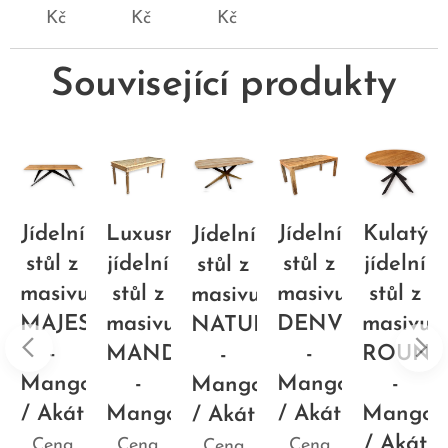
Kč
Kč
Kč
Související produkty
Jídelní
Luxusní
Jídelní
Kulatý
Jídelní
stůl z
jídelní
stůl z
jídelní
stůl z
u
masivu
stůl z
masivu
stůl z
masivu
RIAL
MAJESTY
masivu
DENVER
masivu
NATUR
-
MANDALA
-
ROUN
-
o
Mango
-
Mango
-
Mango
/ Akát
Mango
/ Akát
Mango
/ Akát
/ Akát
Cena
Cena
Cena
Cena