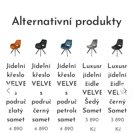
Alternativní produkty
Jídelní
Jídelní
Jídelní
Luxusní
Luxusní
křeslo
křeslo
křeslo
jídelní
jídelní
ET
VELVET
VELVET
VELVET
židle
židle
s
s
s
VELVET:
VELVET
čkami
područkami
područkami
područkami
Šedý
černý
zlatý
černý
petrolejový
Samet
Samet
samet
samet
samet
3 890
3 890
4 890
4 890
4 890
Kč
Kč