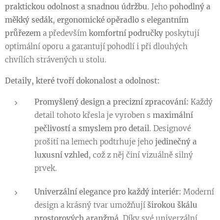
praktickou odolnost a snadnou údržbu
. Jeho
pohodlný a
měkký sedák
,
ergonomické opěradlo s elegantním
průřezem
a především
komfortní područky
poskytují
optimální oporu a garantují pohodlí i při dlouhých
chvílích strávených u stolu.
Detaily, které tvoří dokonalost a odolnost:
Promyšlený design a precizní zpracování:
Každý
detail tohoto křesla je vyroben s
maximální
pečlivostí a smyslem pro detail
. Designové
prošití na lemech podtrhuje jeho
jedinečný a
luxusní vzhled
, což z něj činí vizuálně silný
prvek.
Univerzální elegance pro každý interiér:
Moderní
design a krásný tvar umožňují
širokou škálu
prostorových aranžmá
. Díky své univerzální