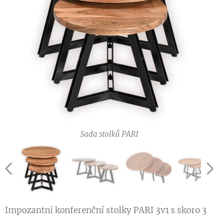
Sada stolků PARI
Sada stolků PARI
Sada stolků PARI
Sada stolků PARI
Sada stolků PARI
Impozantní konferenční stolky PARI 3v1 s skoro 3