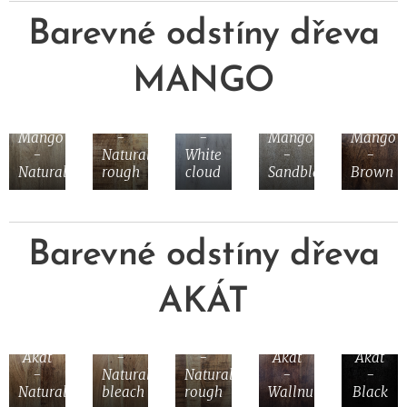
Barevné odstíny dřeva
MANGO
Mango
Mango
Mango
-
-
Mango
Mango
-
Natural
White
-
-
Natural
rough
cloud
Sandblasting
Brown
Barevné odstíny dřeva
AKÁT
Akát
Akát
Akát
-
-
Akát
Akát
-
Natural
Natural
-
-
Natural
bleach
rough
Wallnut
Black