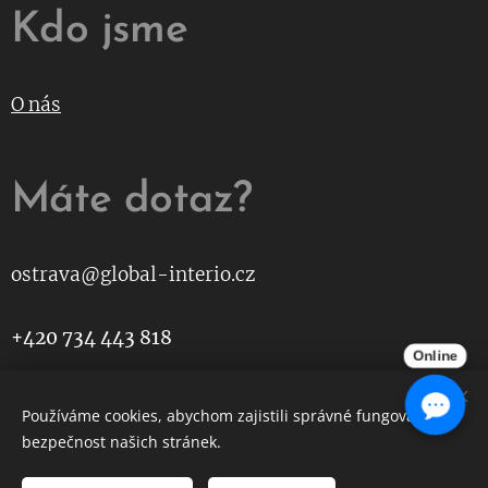
Kdo jsme
O nás
Máte dotaz?
ostrava@global-interio.cz
+420 734 443 818
Online
Používáme cookies, abychom zajistili správné fungování a
Global Interio
Cookies
bezpečnost našich stránek.