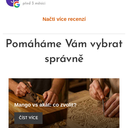
Načti více recenzí
Pomáháme Vám vybrat
správně
Mango vs akát: co zvolit?
ČÍST VÍCE