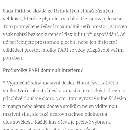
Sada PARI se skládá ze tří kulatých stolků různých
velikostí
, které se plynule a s lehkostí zasouvají do sebe.
Toto promyšlené řešení maximálně šetří prostor, zároveň
však nabízí bezkonkurenční flexibilitu při uspořádání. Ať
už potřebujete prostornou plochu, nebo jen diskrétní
odkládací prostor, stolky PARI se vždy přizpůsobí vašim
potřebám.
Proč stolky PARI dominují interiéru?
* Výjimečně silná masivní deska
: Horní část každého
stolku tvoří robustní deska z masivu exotických dřevin o
působivé tloušťce skoro 3 cm. Tato výrazně silnější deska
z manga nebo akátu dodává stolkům nejen viditelnou
masivní sílu, ale také nesrovnatelnou odolnost a
dlouhověkost. Každý kus dřeva je pečlivě vybrán a
zpracován, aby vynikl jeho přirozený půvab.