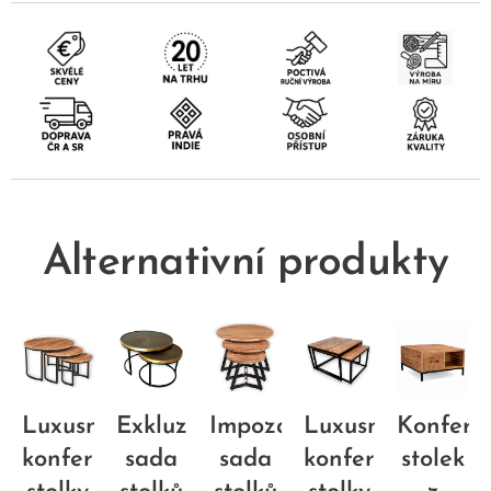
Alternativní produkty
renční
Luxusní
Exkluzivní
Impozantní
Luxusní
Konfere
konferenční
sada
sada
konferenční
stolek