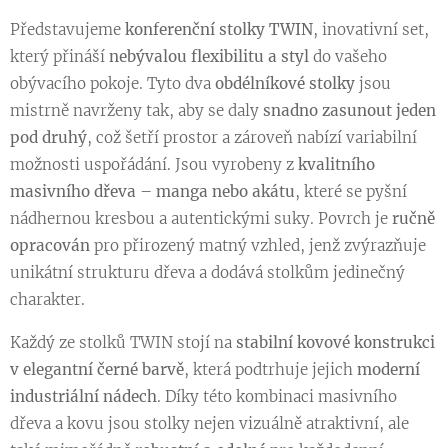
Představujeme
konferenční stolky TWIN
, inovativní set,
který přináší
nebývalou flexibilitu a styl
do vašeho
obývacího pokoje. Tyto dva
obdélníkové stolky
jsou
mistrně navrženy tak, aby se daly
snadno zasunout jeden
pod druhý
, což šetří prostor a zároveň nabízí variabilní
možnosti uspořádání. Jsou vyrobeny z
kvalitního
masivního dřeva – manga nebo akátu
, které se pyšní
nádhernou kresbou a autentickými suky. Povrch je
ručně
opracován
pro přirozený matný vzhled, jenž zvýrazňuje
unikátní strukturu dřeva a dodává stolkům jedinečný
charakter.
Každý ze stolků TWIN stojí na
stabilní kovové konstrukci
v elegantní černé barvě
, která podtrhuje jejich
moderní
industriální nádech
. Díky této kombinaci masivního
dřeva a kovu jsou stolky nejen vizuálně atraktivní, ale