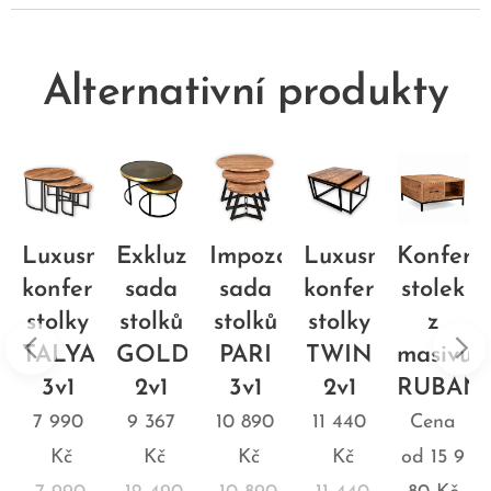
Alternativní produkty
renční
Luxusní
Exkluzivní
Impozantní
Luxusní
Konfere
konferenční
sada
sada
konferenční
stolek
stolky
stolků
stolků
stolky
z
u
TALYA
GOLDEN
PARI
TWIN
masivu
AR
3v1
2v1
3v1
2v1
RUBAN
7 990
9 367
10 890
11 440
Cena
Kč
Kč
Kč
Kč
od
15 9