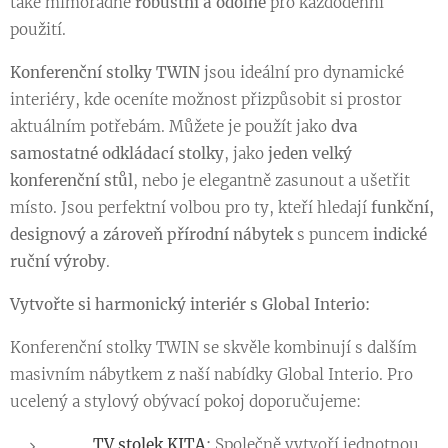
také mimořádně
robustní a odolné
pro každodenní
použití.
Konferenční stolky TWIN
jsou ideální pro dynamické
interiéry, kde oceníte možnost přizpůsobit si prostor
aktuálním potřebám. Můžete je použít jako
dva
samostatné odkládací stolky
, jako
jeden velký
konferenční stůl
, nebo je elegantně zasunout a ušetřit
místo. Jsou perfektní volbou pro ty, kteří hledají
funkční,
designový a zároveň přírodní nábytek
s puncem
indické
ruční výroby
.
Vytvořte si harmonický interiér s Global Interio:
Konferenční stolky TWIN se skvěle kombinují s dalším
masivním nábytkem z naší nabídky Global Interio. Pro
ucelený a stylový obývací pokoj doporučujeme:
👉
TV stolek KITA
:
Společně vytvoří jednotnou