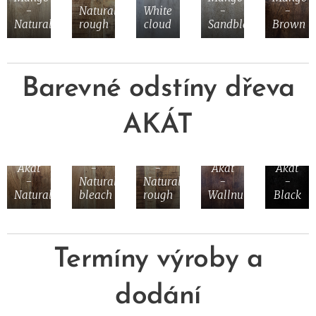
-
Natural
White
-
-
Natural
rough
cloud
Sandblasting
Brown
Barevné odstíny dřeva
AKÁT
Akát
Akát
Akát
-
-
Akát
Akát
-
Natural
Natural
-
-
Natural
bleach
rough
Wallnut
Black
Termíny výroby a
dodání