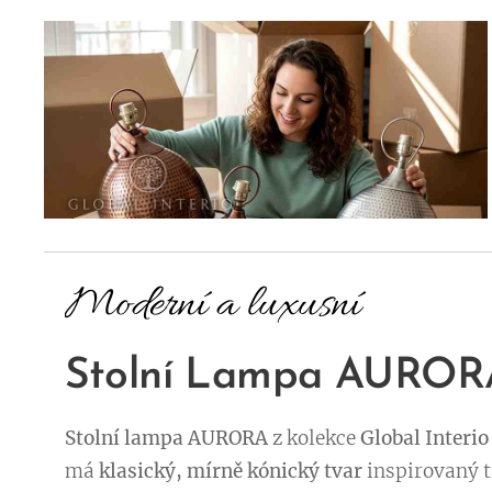
Moderní a luxusní
Stolní Lampa AURORA:
Stolní lampa AURORA
z kolekce
Global Interio
má
klasický, mírně kónický tvar
inspirovaný t