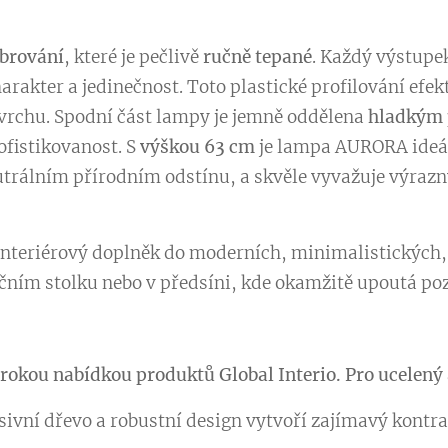
ebrování
, které je pečlivě
ručně tepané
. Každý výstupe
akter a jedinečnost. Toto plastické profilování efekt
rchu. Spodní část lampy je jemně oddělena
hladkým 
ofistikovanost. S
výškou 63 cm
je lampa AURORA ideál
neutrálním přírodním odstínu, a skvěle vyvažuje výrazn
 interiérový doplněk do moderních, minimalistických, 
očním stolku nebo v předsíni, kde okamžitě upoutá p
rokou nabídkou produktů Global Interio. Pro ucelený 
ivní dřevo a robustní design vytvoří zajímavý kontra