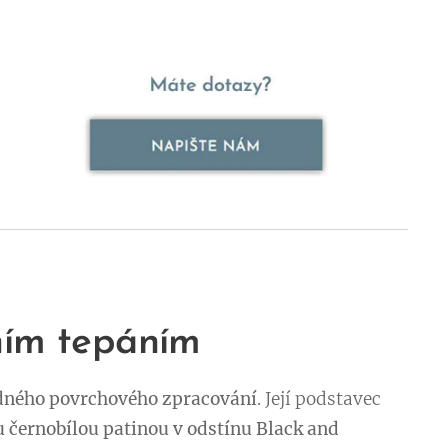
ním tepáním
padného povrchového zpracování
. Její podstavec
 černobílou patinou v odstínu Black and