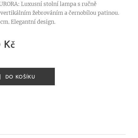
RORA: Luxusní stolní lampa s ručně
vertikálním žebrováním a černobílou patinou.
cm. Elegantní design.
0
Kč
DO KOŠÍKU