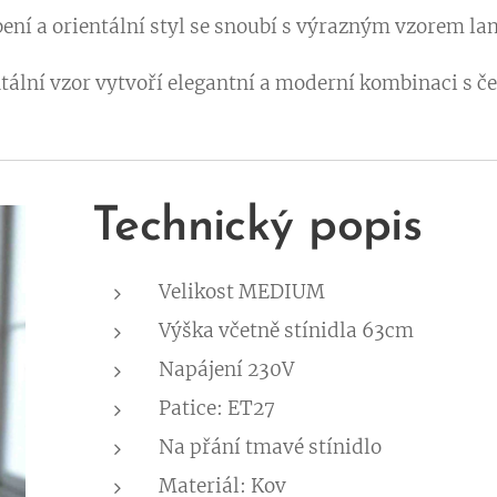
bení a orientální styl se snoubí s výrazným vzorem l
entální vzor vytvoří elegantní a moderní kombinaci s 
Technický popis
Velikost MEDIUM
Výška včetně stínidla 63cm
Napájení 230V
Patice: ET27
Na přání tmavé stínidlo
Materiál: Kov