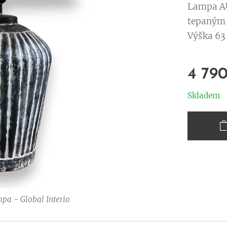
Lampa AU
tepaným 
Výška 63 
4 79
Skladem
mpa - Global Interio
mpa - Global Interio
mpa - Global Interio