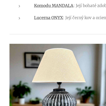
👉
Komodu MANDALA
:
Její bohaté zdo
👉
Lucerna ONYX
:
Její černý kov a ori