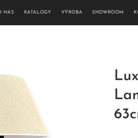
O NÁS
KATALOGY
VÝROBA
SHOWROOM
K
Lux
La
63c