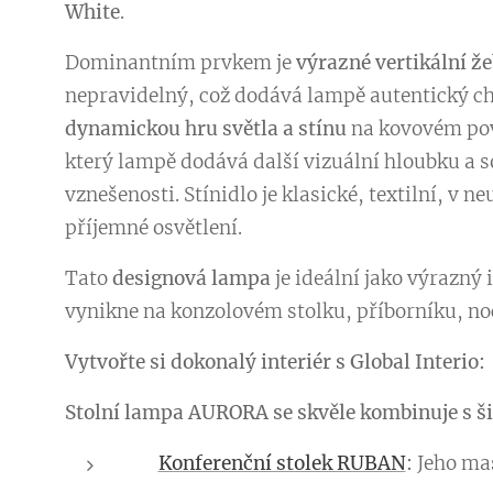
White
.
Dominantním prvkem je
výrazné vertikální ž
nepravidelný, což dodává lampě autentický char
dynamickou hru světla a stínu
na kovovém pov
který lampě dodává další vizuální hloubku a s
vznešenosti. Stínidlo je klasické, textilní, v 
příjemné osvětlení.
Tato
designová lampa
je ideální jako výrazný
vynikne na konzolovém stolku, příborníku, n
Vytvořte si dokonalý interiér s Global Interio:
Stolní lampa AURORA se skvěle kombinuje s ši
👉
Konferenční stolek RUBAN
:
Jeho mas