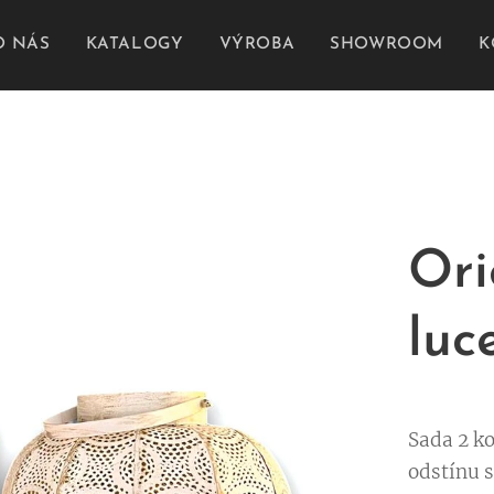
O NÁS
KATALOGY
VÝROBA
SHOWROOM
K
Ori
luc
Sada 2 k
odstínu 