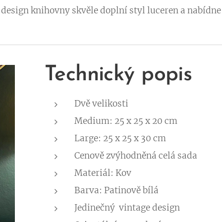
design knihovny skvěle doplní styl luceren a nabídne
Technický popis
Dvě velikosti
Medium: 25 x 25 x 20 cm
Large: 25 x 25 x 30 cm
Cenově zvýhodněná celá sada
Materiál: Kov
Barva: Patinově bílá
Jedinečný vintage design