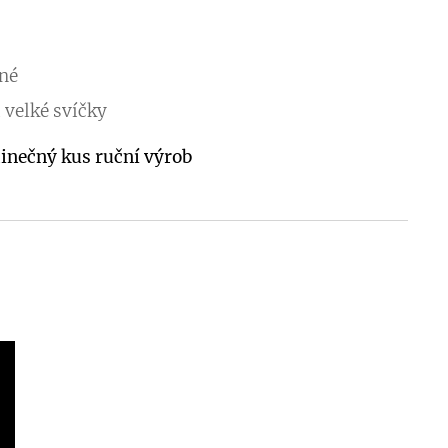
lné
 velké svíčky
edinečný kus ruční výrob