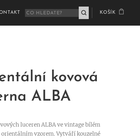
ONTAKT
KOŠÍK
entální kovová
erna ALBA
ovových luceren ALBA ve vintage bílém
s orientálním vzorem. Vytváří kouzelné