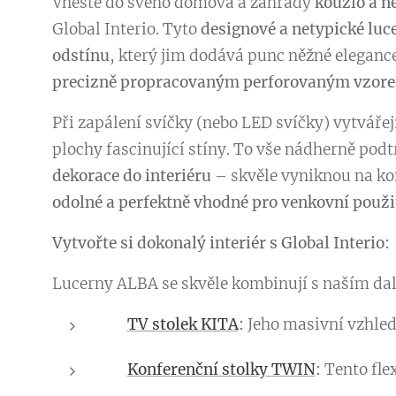
Vneste do svého domova a zahrady
kouzlo a n
Global Interio. Tyto
designové a netypické luc
odstínu
, který jim dodává punc něžné elegance
precizně propracovaným perforovaným vzor
Při zapálení svíčky (nebo LED svíčky) vytváře
plochy fascinující stíny. To vše nádherně pod
dekorace do interiéru
– skvěle vyniknou na ko
odolné a perfektně vhodné pro venkovní použit
Vytvořte si dokonalý interiér s Global Interio:
Lucerny ALBA se skvěle kombinují s naším dal
👉
TV stolek KITA
:
Jeho masivní vzhled 
👉
Konferenční stolky TWIN
:
Tento flex