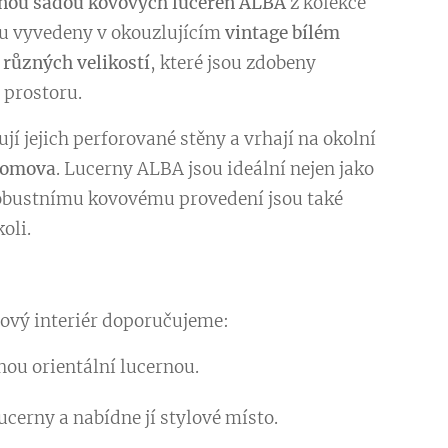
nou sadou kovových luceren ALBA
z kolekce
ou vyvedeny v okouzlujícím
vintage bílém
 různých velikostí
, které jsou zdobeny
 prostoru.
ují jejich perforované stěny a vrhají na okolní
domova
. Lucerny ALBA jsou ideální nejen jako
robustnímu kovovému provedení jsou také
oli.
ový interiér doporučujeme:
nou orientální lucernou.
ucerny a nabídne jí stylové místo.