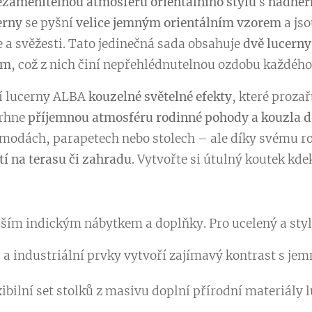
ezaměnitelnou atmosféru orientálního stylu
s
nádher
erny
se pyšní
velice jemným orientálním vzorem
a js
 a svěžesti. Tato jedinečná sada obsahuje
dvě lucerny
em
, což z nich činí nepřehlédnutelnou ozdobu každého
jí lucerny ALBA
kouzelné světelné efekty
, které prozař
trhne
příjemnou atmosféru rodinné pohody a kouzla 
modách, parapetech nebo stolech – ale díky svému 
í na terasu či zahradu
. Vytvořte si útulný koutek kdek
ším indickým nábytkem a doplňky. Pro ucelený a styl
a industriální prvky vytvoří zajímavý kontrast s jem
ibilní set stolků z masivu doplní přírodní materiály l