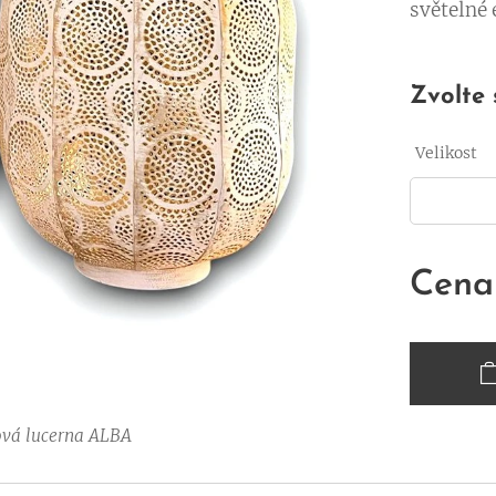
světelné e
Zvolte 
Velikost
Cena
ová lucerna ALBA
ová lucerna ALBA
ová lucerna ALBA
ová lucerna ALBA