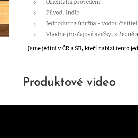
Orientální provedení
Původ: Indie
Jednoduchá údržba - vodou čistite
Vhodné pro čajové svíčky, středně a
Jsme jediní v ČR a SR, kteří nabízí tento j
Produktové video