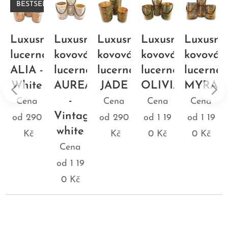
BESTSELLER
ní
Luxusní
Luxusní
Luxusní
Luxusní
Luxusní
a
lucerna
kovová
kovová
kovová
kovová
ALIA -
lucerna
lucerna
lucerna
lucerna
White
AUREA
JADE
OLIVIA
MYRA
-
Cena
Cena
Cena
Cena
Vintage
od
290
od
290
od
1 19
od
1 19
white
Kč
Kč
0
Kč
0
Kč
Cena
od
1 19
0
Kč