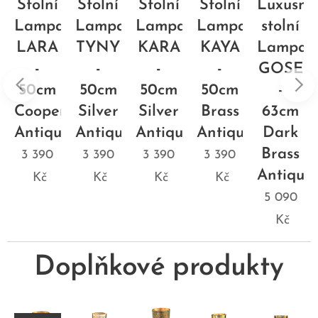
Stolní
Stolní
Stolní
Stolní
Luxusní
a
Lampa
Lampa
Lampa
Lampa
stolní
NDA
LARA
TYNY
KARA
KAYA
Lampa
-
-
-
-
GOSE
50cm
50cm
50cm
50cm
-
Cooper
Silver
Silver
Brass
63cm
ue
Antique
Antique
Antique
Antique
Dark
Brass
3 390
3 390
3 390
3 390
Antique
Kč
Kč
Kč
Kč
5 090
Kč
Doplňkové produkty