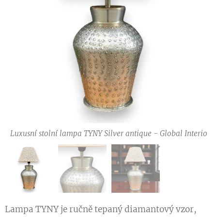
Luxusní stolní lampa TYNY Silver antique - Global Interio
Luxusní stolní lampa TYNY Silver antique - Global Interio
Luxusní stolní lampa TYNY Silver antique - Global Interio
Lampa TYNY je ručně tepaný diamantový vzor,