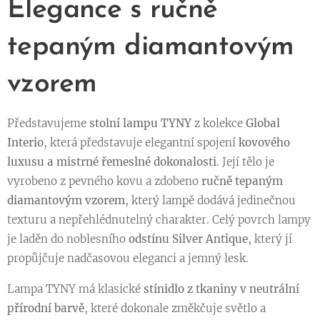
Elegance s ručně
tepaným diamantovým
vzorem
Představujeme
stolní lampu TYNY
z kolekce
Global
Interio
, která představuje elegantní spojení
kovového
luxusu a mistrné řemeslné dokonalosti
. Její tělo je
vyrobeno z pevného kovu a zdobeno
ručně tepaným
diamantovým vzorem
, který lampě dodává jedinečnou
texturu a nepřehlédnutelný charakter. Celý povrch lampy
je laděn do noblesního
odstínu Silver Antique
, který jí
propůjčuje nadčasovou eleganci a jemný lesk.
Lampa TYNY má klasické
stínidlo z tkaniny v neutrální
přírodní barvě
, které dokonale změkčuje světlo a