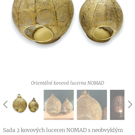
Orientální kovová lucerna NOMAD
Orientální kovová lucerna NOMAD
Orientální kovová lucerna NOMAD
Sada 2 kovových luceren NOMAD s neobvyklým