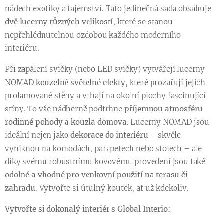
nádech exotiky a tajemství. Tato jedinečná sada obsahuje
dvě lucerny různých velikostí
, které se stanou
nepřehlédnutelnou ozdobou každého moderního
interiéru.
Při zapálení svíčky (nebo LED svíčky) vytvářejí lucerny
NOMAD
kouzelné světelné efekty
, které prozařují jejich
prolamované stěny a vrhají na okolní plochy fascinující
stíny. To vše nádherně podtrhne
příjemnou atmosféru
rodinné pohody a kouzla domova
. Lucerny NOMAD jsou
ideální nejen jako
dekorace do interiéru
– skvěle
vyniknou na komodách, parapetech nebo stolech – ale
díky svému robustnímu kovovému provedení jsou také
odolné a vhodné pro venkovní použití na terasu či
zahradu
. Vytvořte si útulný koutek, ať už kdekoliv.
Vytvořte si dokonalý interiér s Global Interio: