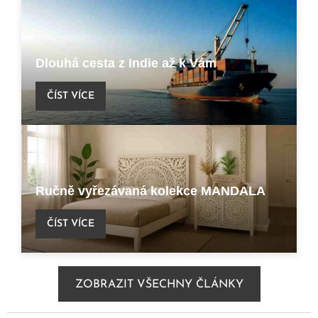
Dlouhá cesta z Indie až k Vám
ČÍST VÍCE
Ručně vyřezávaná kolekce MANDALA
ČÍST VÍCE
ZOBRAZIT VŠECHNY ČLÁNKY