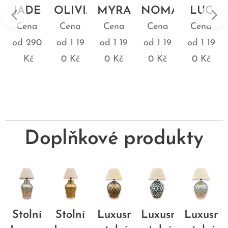
A
JADE
OLIVIA
MYRA
NOMAD
LUC
Cena
Cena
Cena
Cena
Cena
ge
od
290
od
1 19
od
1 19
od
1 19
od
1 19
Kč
0
Kč
0
Kč
0
Kč
0
Kč
Doplňkové produkty
Stolní
Stolní
Luxusní
Luxusní
Luxusní