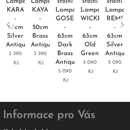
a
Lampa
Lampa
stolní
stolní
stolní
KARA
KAYA
Lampa
Lampa
Lampa
-
-
GOSE
WICKER
REMI
50cm
50cm
-
-
-
Silver
Brass
63cm
63cm
63cm
ue
Antique
Antique
Dark
Old
Silver
Brass
Green
Antique
3 390
3 390
Antique
5 090
5 090
Kč
Kč
5 090
Kč
Kč
Kč
Informace pro Vás