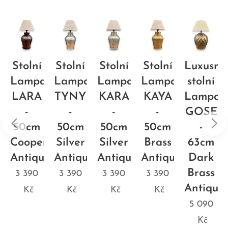
Stolní
Stolní
Stolní
Stolní
Luxusní
a
Lampa
Lampa
Lampa
Lampa
stolní
NDA
LARA
TYNY
KARA
KAYA
Lampa
-
-
-
-
GOSE
50cm
50cm
50cm
50cm
-
Cooper
Silver
Silver
Brass
63cm
ue
Antique
Antique
Antique
Antique
Dark
Brass
3 390
3 390
3 390
3 390
Antique
Kč
Kč
Kč
Kč
5 090
Kč