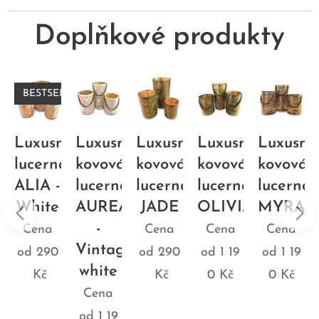
Doplňkové produkty
BESTSELLER
ní
Luxusní
Luxusní
Luxusní
Luxusní
Luxusní
a
lucerna
kovová
kovová
kovová
kovová
ALIA -
lucerna
lucerna
lucerna
lucerna
White
AUREA
JADE
OLIVIA
MYRA
-
Cena
Cena
Cena
Cena
Vintage
od
290
od
290
od
1 19
od
1 19
white
Kč
Kč
0
Kč
0
Kč
Cena
od
1 19