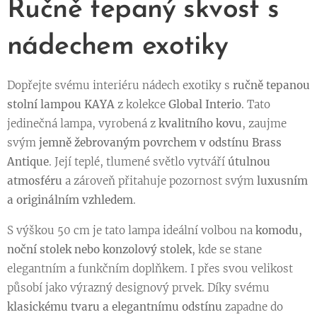
Ručně tepaný skvost s
nádechem exotiky
Dopřejte svému interiéru nádech exotiky s
ručně tepanou
stolní lampou KAYA
z kolekce
Global Interio
. Tato
jedinečná lampa, vyrobená z
kvalitního kovu
, zaujme
svým
jemně žebrovaným povrchem v odstínu Brass
Antique
. Její teplé, tlumené světlo vytváří
útulnou
atmosféru
a zároveň přitahuje pozornost svým
luxusním
a originálním vzhledem
.
S výškou 50 cm je tato lampa ideální volbou na
komodu,
noční stolek nebo konzolový stolek
, kde se stane
elegantním a funkčním doplňkem. I přes svou velikost
působí jako výrazný designový prvek. Díky svému
klasickému tvaru a elegantnímu odstínu
zapadne do