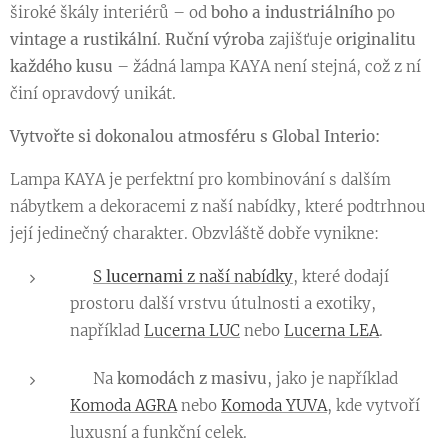
široké škály interiérů – od
boho a industriálního
po
vintage a rustikální
.
Ruční výroba
zajišťuje
originalitu
každého kusu
– žádná lampa KAYA není stejná, což z ní
činí opravdový unikát.
Vytvořte si dokonalou atmosféru s Global Interio:
Lampa KAYA je perfektní pro kombinování s dalším
nábytkem a dekoracemi z naší nabídky, které podtrhnou
její jedinečný charakter. Obzvláště dobře vynikne:
👉
S
lucernami
z naší nabídky
, které dodají
prostoru další vrstvu útulnosti a exotiky,
například
Lucerna LUC
nebo
Lucerna LEA
.
👉 Na
komodách z masivu
, jako je například
Komoda AGRA
nebo
Komoda YUVA
, kde vytvoří
luxusní a funkční celek.