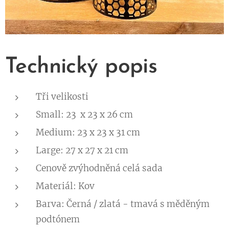
Technický popis
Tři velikosti
Small: 23 x 23 x 26 cm
Medium: 23 x 23 x 31 cm
Large: 27 x 27 x 21 cm
Cenově zvýhodněná celá sada
Materiál: Kov
Barva: Černá / zlatá - tmavá s měděným
podtónem