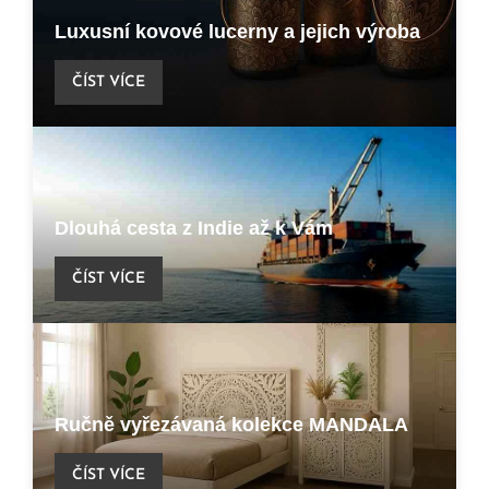
Luxusní kovové lucerny a jejich výroba
ČÍST VÍCE
Dlouhá cesta z Indie až k Vám
ČÍST VÍCE
Ručně vyřezávaná kolekce MANDALA
ČÍST VÍCE