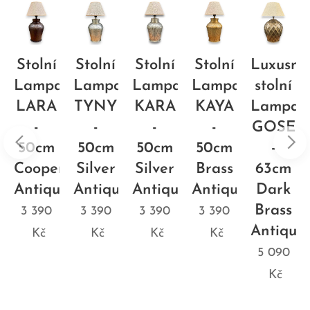
Stolní
Stolní
Stolní
Stolní
Luxusní
a
Lampa
Lampa
Lampa
Lampa
stolní
NDA
LARA
TYNY
KARA
KAYA
Lampa
-
-
-
-
GOSE
50cm
50cm
50cm
50cm
-
Cooper
Silver
Silver
Brass
63cm
ue
Antique
Antique
Antique
Antique
Dark
Brass
3 390
3 390
3 390
3 390
Antique
Kč
Kč
Kč
Kč
5 090
Kč