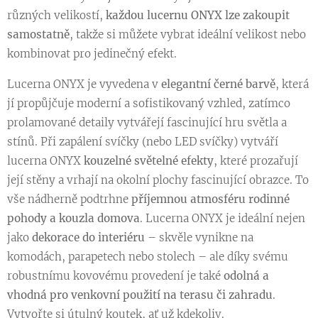
různých velikostí,
každou lucernu ONYX lze zakoupit
samostatně
, takže si můžete vybrat ideální velikost nebo
kombinovat pro jedinečný efekt.
Lucerna ONYX je vyvedena v
elegantní černé barvě
, která
jí propůjčuje moderní a sofistikovaný vzhled, zatímco
prolamované detaily vytvářejí fascinující hru světla a
stínů. Při zapálení svíčky (nebo LED svíčky) vytváří
lucerna ONYX
kouzelné světelné efekty
, které prozařují
její stěny a vrhají na okolní plochy fascinující obrazce. To
vše nádherně podtrhne
příjemnou atmosféru rodinné
pohody a kouzla domova
. Lucerna ONYX je ideální nejen
jako
dekorace do interiéru
– skvěle vynikne na
komodách, parapetech nebo stolech – ale díky svému
robustnímu kovovému provedení je také
odolná a
vhodná pro venkovní použití na terasu či zahradu
.
Vytvořte si útulný koutek, ať už kdekoliv.