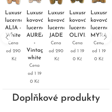
ní
Luxusní
Luxusní
Luxusní
Luxusní
Luxusní
a
lucerna
kovová
kovová
kovová
kovová
ALIA -
lucerna
lucerna
lucerna
lucerna
White
AUREA
JADE
OLIVIA
MYRA
-
Cena
Cena
Cena
Cena
Vintage
od
290
od
290
od
1 19
od
1 19
white
Kč
Kč
0
Kč
0
Kč
Cena
od
1 19
0
Kč
Doplňkové produkty